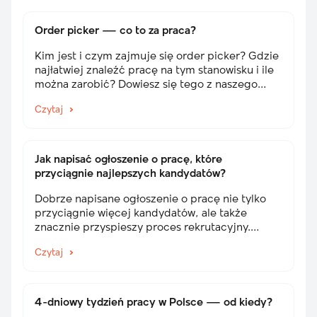
Order picker — co to za praca?
Kim jest i czym zajmuje się order picker? Gdzie
najłatwiej znaleźć pracę na tym stanowisku i ile
można zarobić? Dowiesz się tego z naszego
artykułu!
Czytaj
Jak napisać ogłoszenie o pracę, które
przyciągnie najlepszych kandydatów?
Dobrze napisane ogłoszenie o pracę nie tylko
przyciągnie więcej kandydatów, ale także
znacznie przyspieszy proces rekrutacyjny.
Przeczytaj artykuł i dowiedz się, co powinna
Czytaj
zawierać oferta pracy, dzięki której znajdziesz
najlepszych pracowników!
4-dniowy tydzień pracy w Polsce — od kiedy?