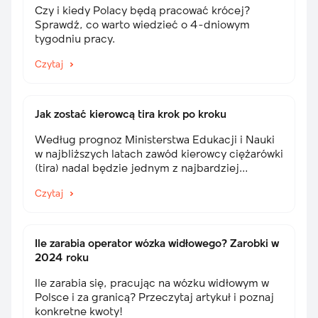
Czy i kiedy Polacy będą pracować krócej?
Sprawdź, co warto wiedzieć o 4-dniowym
tygodniu pracy.
Czytaj
Jak zostać kierowcą tira krok po kroku
Według prognoz Ministerstwa Edukacji i Nauki
w najbliższych latach zawód kierowcy ciężarówki
(tira) nadal będzie jednym z najbardziej
pożądanych profesji. Rozważasz pracę jako
Czytaj
kierowca zawodowy? Sprawdź, jak nim zostać
krok po kroku!
Ile zarabia operator wózka widłowego? Zarobki w
2024 roku
Ile zarabia się, pracując na wózku widłowym w
Polsce i za granicą? Przeczytaj artykuł i poznaj
konkretne kwoty!